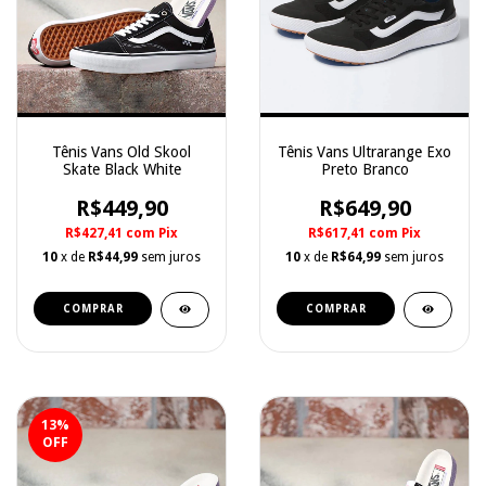
Tênis Vans Old Skool
Tênis Vans Ultrarange Exo
Skate Black White
Preto Branco
R$449,90
R$649,90
R$427,41
com
Pix
R$617,41
com
Pix
10
x de
R$44,99
sem juros
10
x de
R$64,99
sem juros
COMPRAR
COMPRAR
13
%
OFF