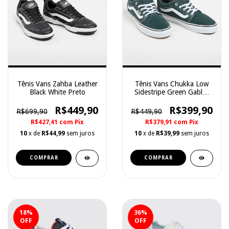
Tênis Vans Zahba Leather
Tênis Vans Chukka Low
Black White Preto
Sidestripe Green Gables
Verde
R$449,90
R$399,90
R$699,90
R$449,90
R$427,41
com
Pix
R$379,91
com
Pix
10
x de
R$44,99
sem juros
10
x de
R$39,99
sem juros
COMPRAR
COMPRAR
18
%
36
%
OFF
OFF