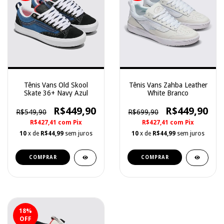
Tênis Vans Old Skool
Tênis Vans Zahba Leather
Skate 36+ Navy Azul
White Branco
R$449,90
R$449,90
R$549,90
R$699,90
R$427,41
com
Pix
R$427,41
com
Pix
10
x de
R$44,99
sem juros
10
x de
R$44,99
sem juros
COMPRAR
COMPRAR
18
%
OFF