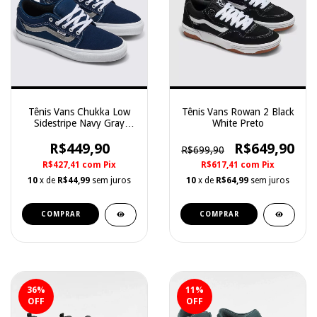
Tênis Vans Chukka Low
Tênis Vans Rowan 2 Black
Sidestripe Navy Gray
White Preto
Marinho
R$449,90
R$649,90
R$699,90
R$427,41
com
Pix
R$617,41
com
Pix
10
x de
R$44,99
sem juros
10
x de
R$64,99
sem juros
COMPRAR
COMPRAR
36
%
11
%
OFF
OFF