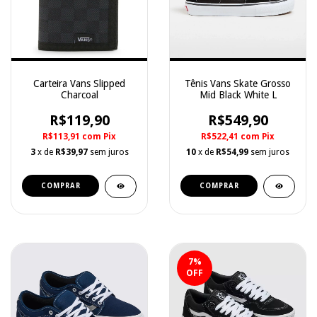
Carteira Vans Slipped
Tênis Vans Skate Grosso
Charcoal
Mid Black White L
R$119,90
R$549,90
R$113,91
com
Pix
R$522,41
com
Pix
3
x de
R$39,97
sem juros
10
x de
R$54,99
sem juros
COMPRAR
COMPRAR
7
%
OFF