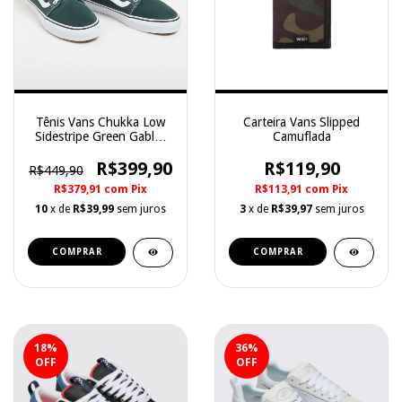
Tênis Vans Chukka Low
Carteira Vans Slipped
Sidestripe Green Gables
Camuflada
Verde
R$399,90
R$119,90
R$449,90
R$379,91
com
Pix
R$113,91
com
Pix
10
x de
R$39,99
sem juros
3
x de
R$39,97
sem juros
COMPRAR
COMPRAR
18
%
36
%
OFF
OFF