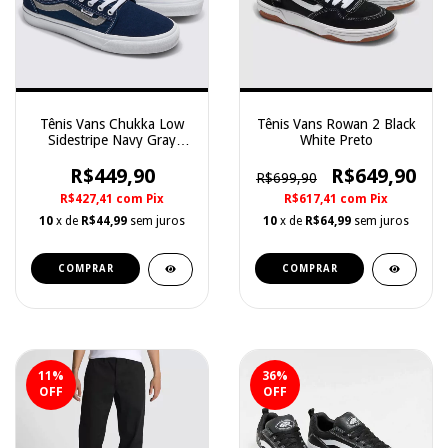
Tênis Vans Chukka Low
Tênis Vans Rowan 2 Black
Sidestripe Navy Gray
White Preto
Marinho
R$449,90
R$649,90
R$699,90
R$427,41
com
Pix
R$617,41
com
Pix
10
x de
R$44,99
sem juros
10
x de
R$64,99
sem juros
COMPRAR
COMPRAR
11
%
36
%
OFF
OFF