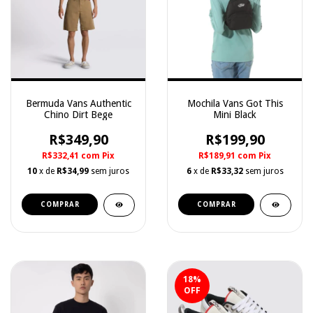
Bermuda Vans Authentic
Mochila Vans Got This
Chino Dirt Bege
Mini Black
R$349,90
R$199,90
R$332,41
com
Pix
R$189,91
com
Pix
10
x de
R$34,99
sem juros
6
x de
R$33,32
sem juros
COMPRAR
COMPRAR
18
%
OFF