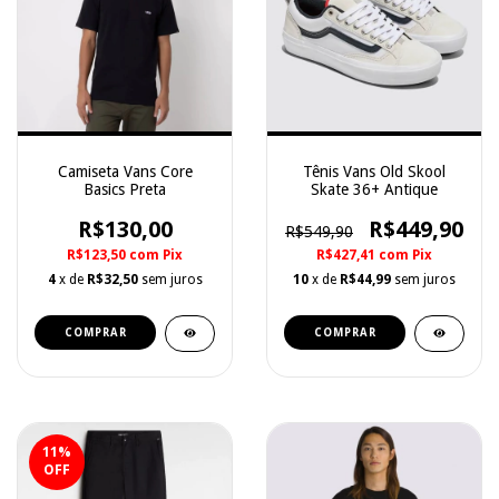
Camiseta Vans Core
Tênis Vans Old Skool
Basics Preta
Skate 36+ Antique
R$130,00
R$449,90
R$549,90
R$123,50
com
Pix
R$427,41
com
Pix
4
x de
R$32,50
sem juros
10
x de
R$44,99
sem juros
COMPRAR
COMPRAR
11
%
OFF