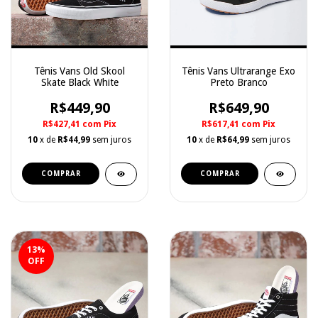
Tênis Vans Old Skool
Tênis Vans Ultrarange Exo
Skate Black White
Preto Branco
R$449,90
R$649,90
R$427,41
com
Pix
R$617,41
com
Pix
10
x de
R$44,99
sem juros
10
x de
R$64,99
sem juros
COMPRAR
COMPRAR
13
%
OFF