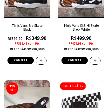
Tênis Vans Era Skate
Tênis Vans Sk8 Hi Skate
Black
Black White
R$349,90
R$499,90
R$399,90
R$332,41
com
Pix
R$474,91
com
Pix
10
x de
R$34,99
sem juros
10
x de
R$49,99
sem juros
COMPRAR
COMPRAR
FRETE GRÁTIS
33
%
OFF