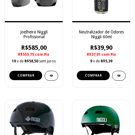
Joelheira Niggli
Neutralizador de Odores
Profissional
Niggli 60ml
R$585,00
R$39,90
R$555,75
com
Pix
R$37,91
com
Pix
10
x de
R$58,50
sem juros
9
x de
R$5,39
COMPRAR