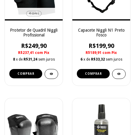
4 cores
Protetor de Quadril Niggli
Capacete Niggli N1 Preto
Profissional
Fosco
R$249,90
R$199,90
R$237,41
com
Pix
R$189,91
com
Pix
8
x de
R$31,24
sem juros
6
x de
R$33,32
sem juros
COMPRAR
COMPRAR