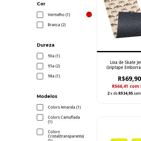
Cor
Vermelho (1)
Branca (2)
Dureza
90a (1)
Lixa de Skate Je
95a (2)
Griptape Emborr
98a (1)
R$69,90
R$66,41
com
2
x de
R$34,95
sem
Modelos
Colors Amarela (1)
Colors Camuflada
(1)
Colors
Cristal(transparente)
(1)