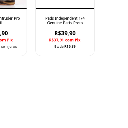
ntruder Pro
Pads Independent 1/4
il
Genuine Parts Preto
,90
R$39,90
com
Pix
R$37,91
com
Pix
5
sem juros
9
x de
R$5,39