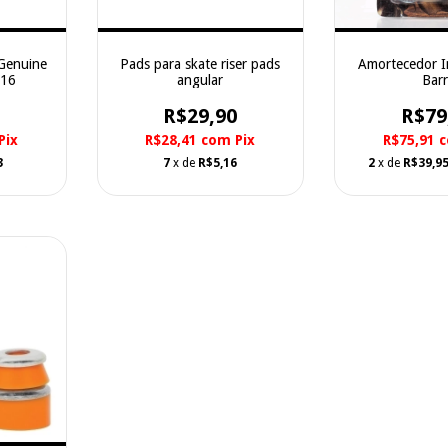
Genuine
Pads para skate riser pads
Amortecedor I
/16
angular
Barr
R$29,90
R$79
Pix
R$28,41
com
Pix
R$75,91
3
7
x de
R$5,16
2
x de
R$39,9