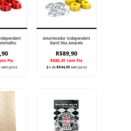
Independent
Amortecedor Independent
 Vermelho
Barril 96a Amarelo
,90
R$89,90
com
Pix
R$85,41
com
Pix
5
sem juros
2
x de
R$44,95
sem juros