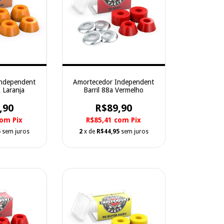
Independent
Amortecedor Independent
 Laranja
Barril 88a Vermelho
,90
R$89,90
com
Pix
R$85,41
com
Pix
5
sem juros
2
x de
R$44,95
sem juros