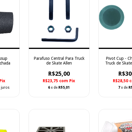
ssup
Parafuso Central Para Truck
Pivot Cup - C
achada
de Skate Allen
Truck de Skat
R$25,00
R$30
Pix
R$23,75
com
Pix
R$28,50
 juros
6
x de
R$5,01
7
x de
R