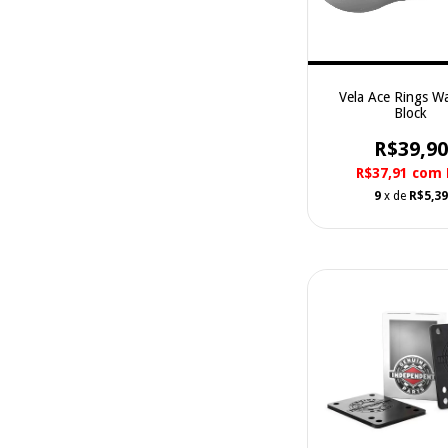
Vela Ace Rings W
Block
R$39,90
R$37,91
com
9
x de
R$5,39