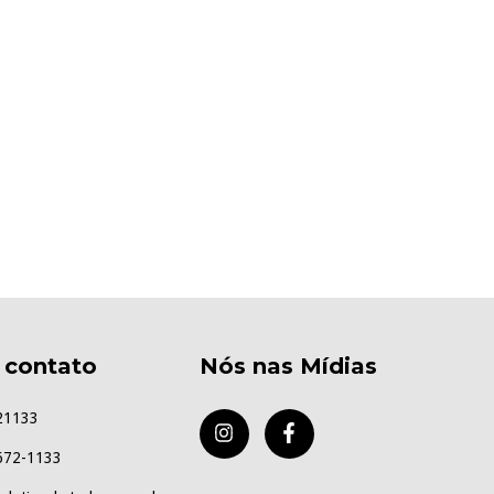
 contato
Nós nas Mídias
21133
672-1133