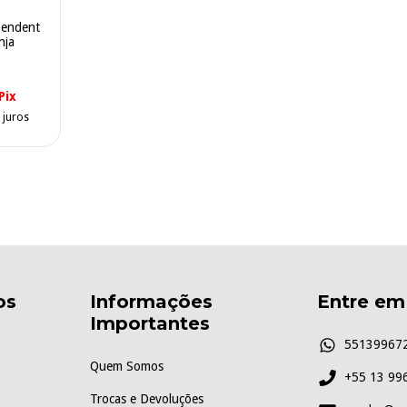
pendent
nja
Pix
 juros
os
Informações
Entre em
Importantes
55139967
Quem Somos
+55 13 99
Trocas e Devoluções