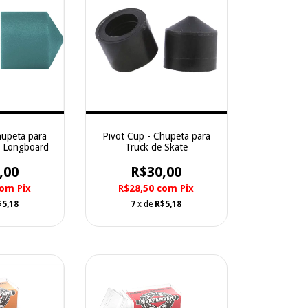
hupeta para
Pivot Cup - Chupeta para
e Longboard
Truck de Skate
,00
R$30,00
com
Pix
R$28,50
com
Pix
$5,18
7
x de
R$5,18