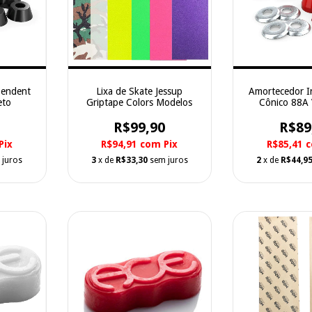
pendent
Lixa de Skate Jessup
Amortecedor 
eto
Griptape Colors Modelos
Cônico 88A
R$99,90
R$89
Pix
R$94,91
com
Pix
R$85,41
 juros
3
x de
R$33,30
sem juros
2
x de
R$44,9