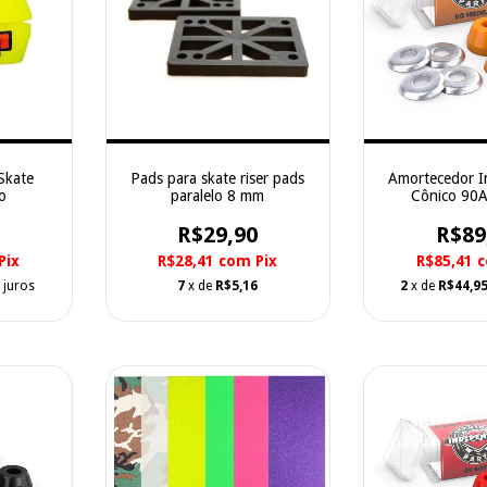
Skate
Pads para skate riser pads
Amortecedor 
o
paralelo 8 mm
Cônico 90A
R$29,90
R$89
Pix
R$28,41
com
Pix
R$85,41
 juros
7
x de
R$5,16
2
x de
R$44,9