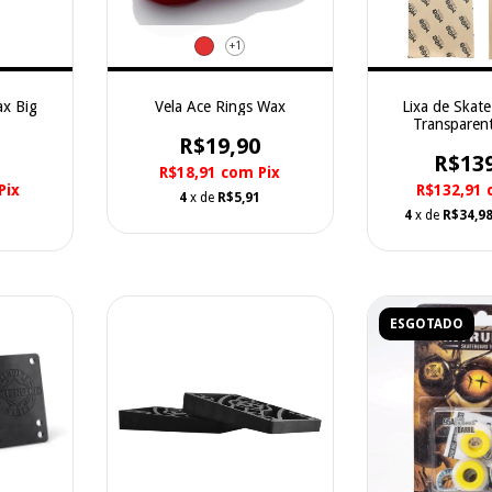
+1
ax Big
Vela Ace Rings Wax
Lixa de Skat
Transparen
R$19,90
R$13
R$18,91
com
Pix
Pix
R$132,91
4
x de
R$5,91
4
x de
R$34,9
ESGOTADO