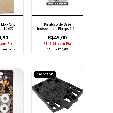
e Mob Grip
Parafuso de Base
te 10x33
Independent Phillips 1 1/2
Black
9,90
R$45,00
com
Pix
R$42,75
com
Pix
8
sem juros
11
x de
R$5,03
ESGOTADO