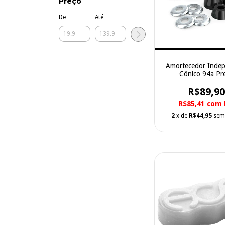
Preço
De
Até
Amortecedor Inde
Cônico 94a Pr
R$89,90
R$85,41
com
2
x de
R$44,95
sem